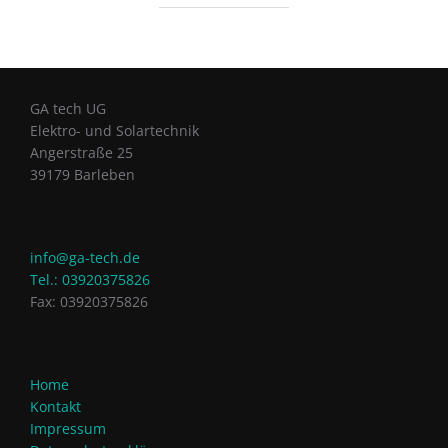
GA tech UG
Elektro- und Solartechnik
Angerstraße 25
39179 Barleben
info@ga-tech.de
Tel.: 03920375826
Fax: 03920375826
Home
Kontakt
Impressum