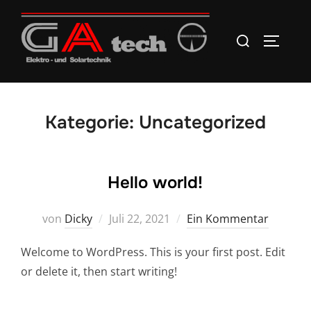
Zum
Inhalt
Suchen
SEITEN
springen
nach:
Kategorie:
Uncategorized
Hello world!
Veröffentlicht
von
Dicky
Juli 22, 2021
Ein Kommentar
am
Welcome to WordPress. This is your first post. Edit
or delete it, then start writing!